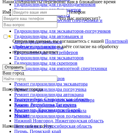
Наши специалисты перезвонят вам в ближайшее время
Гидроцилиндры для гидроподъемников
Гидроцилиндры для бульдозеров
Имя
Телефон
Гидроцилиндры для пресса
Что Вас интересует?
Гидроцилиндры для лесной спецтехники и
металловозов
Гидроцилиндры для экскаваторов-погрузчиков
Гидроцилиндры для автовышек и
Отправляя данные, вы соглашаетесь с нашей
Политикой
автогидроподъемников
конфиденциальности
и даёте согласие на обработку
Другие гидроцилиндры
персональных данных
Гидроцилиндры для грейферов
Гидроцилиндры для экскаваторов
Гидроцилиндры для скреперов
Отправить
Гидроцилиндры для импортной спецтехники
Ваш город
Ремонт гидроцилиндров
Ремонт гидроцилиндра экскаватора
Популярные города
Ремонт гидроцилиндра погрузчика
Ремонт гидроцилиндра автокрана
Екатеринбург, Свердловская область
Ремонт гидроцилиндров манипулятора
Казань, Республика Татарстан
Ремонт гидроцилиндра пресса
Краснодар, Краснодарский край
Ремонт гидроцилиндров самосвала
Москва
Ремонт гидроцилиндров подъемника
Нижний Новгород, Нижегородская область
Напишите нам на почту:
Новосибирск, Новосибирская область
Пермь, Пермский край