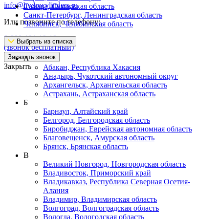
info@hydrocylinders.ru
Самара, Самарская область
Санкт-Петербург, Ленинградская область
Или позвоните по телефону:
Челябинск, Челябинская область
8-800-101-19-19
Выбрать из списка
(звонок бесплатный)
Заказать звонок
А
Закрыть
Абакан, Республика Хакасия
Анадырь, Чукотский автономный округ
Архангельск, Архангельская область
Астрахань, Астраханская область
Б
Барнаул, Алтайский край
Белгород, Белгородская область
Биробиджан, Еврейская автономная область
Благовещенск, Амурская область
Брянск, Брянская область
В
Великий Новгород, Новгородская область
Владивосток, Приморский край
Владикавказ, Республика Северная Осетия-
Алания
Владимир, Владимирская область
Волгоград, Волгоградская область
Вологда, Вологодская область