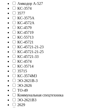
Амкодор А-527
КС-3574
3577
КС-3575А
КС-4572А
КС-4579
КС-45719
КС-55713
КС-45721
КС-45721-21-23
КС-45721-21-25
КС-45721-33
КС-4574
КС-35714
35715
КС-3574М3
ЭО-2621В-3
ЭО-2626
ТО-49
Коммунальная спецтехника
ЭО-2621В3
2629