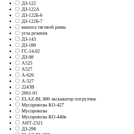
ДЗ-122
ДЗ-122А
ДЗ-122Б-6
ДЗ-122Б-7
выноса тяговой рамы
угла резания
ДЗ-143
ДЗ-180
ГС-14.02
ДЗ-98
А525
А527
А-626
А-527
2243В
2661-01
ELAZ-BL 880 экскаватор погрузчик
Мусоровозы КО-427
Мусоровозы
Мусоровозы КО-440в
АНТ-2321
ДЗ-298