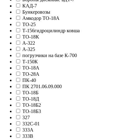
КАД-7
Бункеровозы
Амкодор ТО-18А
ТО-25
Т-156гидроцилиндр ковша
ТО-18К
А-322
А-325
погрузчики на базе К-700
Т-150К
ТО-18А
ТО-28А
ПК-40
ПК 2701.06.09.000
ТО-18Б
ТО-18Д
ТО-18Б2
ТО-18Б3
327
332С-01
333А
333В