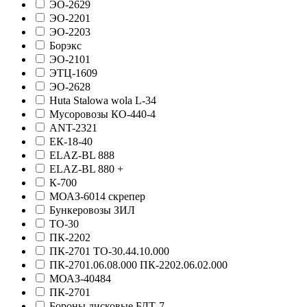
ЭО-2629
ЭО-2201
ЭО-2203
Борэкс
ЭО-2101
ЭТЦ-1609
ЭО-2628
Huta Stalowa wola L-34
Мусоровозы КО-440-4
АNT-2321
ЕК-18-40
ELAZ-BL 888
ELAZ-BL 880 +
К-700
МОАЗ-6014 скрепер
Бункеровозы ЗИЛ
ТО-30
ПК-2202
ПК-2701 ТО-30.44.10.000
ПК-2701.06.08.000 ПК-2202.06.02.000
МОАЗ-40484
ПК-2701
Бороны дисковые БДТ-7