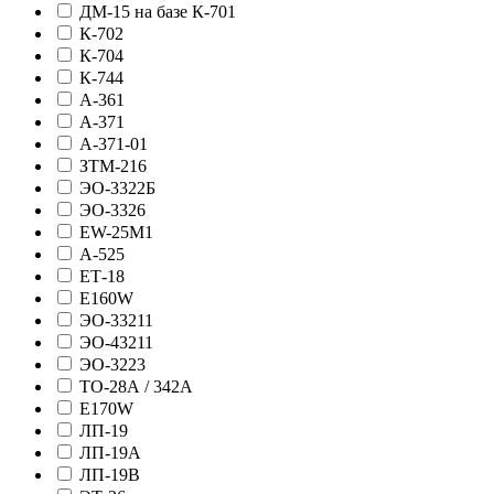
ДМ-15 на базе К-701
К-702
К-704
К-744
А-361
А-371
А-371-01
ЗТМ-216
ЭО-3322Б
ЭО-3326
EW-25M1
А-525
ЕТ-18
Е160W
ЭО-33211
ЭО-43211
ЭО-3223
ТО-28А / 342А
E170W
ЛП-19
ЛП-19А
ЛП-19В