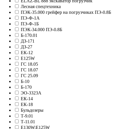
ELAZ-BL 888 экскаватор погрузчик
Лесная спецтехника
ПЭК-35.000 грейфер на погрузчиках ПЭ-0.8Б
ПЭ-Ф-1А
ПЭ-Ф-1Б
ПЭК-34.000 ПЭ-0.8Б
Б-170.01
ДЗ-171
ДЗ-27
ЕК-12
E125W
ГС 18.05
ГС 18.07
ГС 25.09
Б-10
Б-170
ЭО-3323А
ЕК-14
ЕК-18
Бульдозеры
Т-9.01
Т-11.01
E130W:E125W