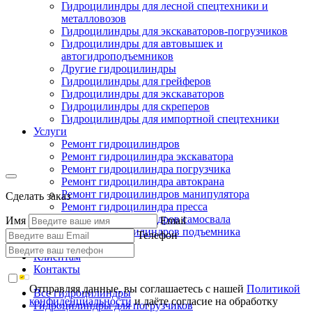
Гидроцилиндры для лесной спецтехники и
металловозов
Гидроцилиндры для экскаваторов-погрузчиков
Гидроцилиндры для автовышек и
автогидроподъемников
Другие гидроцилиндры
Гидроцилиндры для грейферов
Гидроцилиндры для экскаваторов
Гидроцилиндры для скреперов
Гидроцилиндры для импортной спецтехники
Услуги
Ремонт гидроцилиндров
Ремонт гидроцилиндра экскаватора
Ремонт гидроцилиндра погрузчика
Ремонт гидроцилиндра автокрана
Ремонт гидроцилиндров манипулятора
Сделать заказ
Ремонт гидроцилиндра пресса
Ремонт гидроцилиндров самосвала
Имя
Email
Ремонт гидроцилиндров подъемника
Телефон
Производство
Клиентам
Контакты
Отправляя данные, вы соглашаетесь с нашей
Политикой
Все гидроцилиндры
конфиденциальности
и даёте согласие на обработку
Гидроцилиндры для погрузчиков