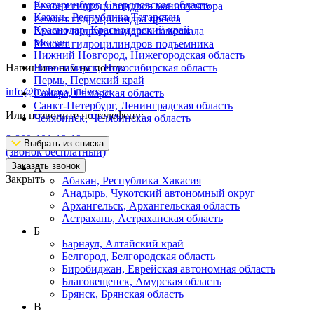
Екатеринбург, Свердловская область
Ремонт гидроцилиндров манипулятора
Казань, Республика Татарстан
Ремонт гидроцилиндра пресса
Краснодар, Краснодарский край
Ремонт гидроцилиндров самосвала
Москва
Ремонт гидроцилиндров подъемника
Нижний Новгород, Нижегородская область
Напишите нам на почту:
Новосибирск, Новосибирская область
Пермь, Пермский край
info@hydrocylinders.ru
Самара, Самарская область
Санкт-Петербург, Ленинградская область
Или позвоните по телефону:
Челябинск, Челябинская область
8-800-101-19-19
Выбрать из списка
(звонок бесплатный)
Заказать звонок
А
Закрыть
Абакан, Республика Хакасия
Анадырь, Чукотский автономный округ
Архангельск, Архангельская область
Астрахань, Астраханская область
Б
Барнаул, Алтайский край
Белгород, Белгородская область
Биробиджан, Еврейская автономная область
Благовещенск, Амурская область
Брянск, Брянская область
В