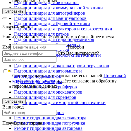
персональных данных
Гидроцилиндры для автокранов
Гидроцилиндры для коммунальной техники
Отправить
Гидроцилиндры для автогрейдеров
Гидроцилиндры для манипуляторов
Гидроцилиндры для буровой техники
Заказать звонок
Гидроцилиндры для тракторов и сельхозтехники
Гидроцилиндры для катков
Наши специалисты перезвонят вам в ближайшее время
Гидроцилиндры для гидроподъемников
Гидроцилиндры для бульдозеров
Имя
Телефон
Гидроцилиндры для пресса
Что Вас интересует?
Гидроцилиндры для лесной спецтехники и
металловозов
Гидроцилиндры для экскаваторов-погрузчиков
Гидроцилиндры для автовышек и
Отправляя данные, вы соглашаетесь с нашей
Политикой
автогидроподъемников
конфиденциальности
и даёте согласие на обработку
Другие гидроцилиндры
персональных данных
Гидроцилиндры для грейферов
Гидроцилиндры для экскаваторов
Гидроцилиндры для скреперов
Отправить
Гидроцилиндры для импортной спецтехники
Ваш город
Ремонт гидроцилиндров
Ремонт гидроцилиндра экскаватора
Популярные города
Ремонт гидроцилиндра погрузчика
Ремонт гидроцилиндра автокрана