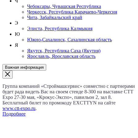
Ч
Чебоксары, Чувашская Республика
Черкесск, Республика Карачаево-Черкесия
Чита, Забайкальский край
Э
Элиста, Республика Калмыкия
Ю
Южно-Сахалинск, Сахалинская область
Я
Якутск, Республика Саха (Якутия)
Ярославль, Ярославская область
Важная информация
Группа компаний «Строймашсервис» совместно с партнерами
будет рада видеть Вас на своем стенде 8‑300 на выставке CTT
Expo
27‑30 мая
, «Крокус‑Экспо», павильон 2, зал 8.
Бесплатный билет по промокоду EXCTTYN на сайте
www.сtt-expo.ru
.
Подробнее