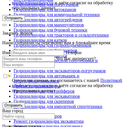
конфиденциальности
и даёте согласие на обработку
Гидроцилиндры для погрузчиков
персональных данных
Гидроцилиндры для автокранов
Гидроцилиндры для коммунальной техники
Отправить
Гидроцилиндры для автогрейдеров
Гидроцилиндры для манипуляторов
Гидроцилиндры для буровой техники
Заказать звонок
Гидроцилиндры для тракторов и сельхозтехники
Гидроцилиндры для катков
Наши специалисты перезвонят вам в ближайшее время
Гидроцилиндры для гидроподъемников
Гидроцилиндры для бульдозеров
Имя
Телефон
Гидроцилиндры для пресса
Что Вас интересует?
Гидроцилиндры для лесной спецтехники и
металловозов
Гидроцилиндры для экскаваторов-погрузчиков
Гидроцилиндры для автовышек и
Отправляя данные, вы соглашаетесь с нашей
Политикой
автогидроподъемников
конфиденциальности
и даёте согласие на обработку
Другие гидроцилиндры
персональных данных
Гидроцилиндры для грейферов
Гидроцилиндры для экскаваторов
Гидроцилиндры для скреперов
Отправить
Гидроцилиндры для импортной спецтехники
Ваш город
Ремонт гидроцилиндров
Ремонт гидроцилиндра экскаватора
Популярные города
Ремонт гидроцилиндра погрузчика