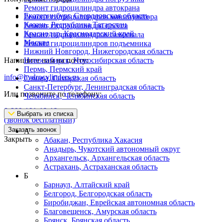
Ремонт гидроцилиндра автокрана
Екатеринбург, Свердловская область
Ремонт гидроцилиндров манипулятора
Казань, Республика Татарстан
Ремонт гидроцилиндра пресса
Краснодар, Краснодарский край
Ремонт гидроцилиндров самосвала
Москва
Ремонт гидроцилиндров подъемника
Нижний Новгород, Нижегородская область
Напишите нам на почту:
Новосибирск, Новосибирская область
Пермь, Пермский край
info@hydrocylinders.ru
Самара, Самарская область
Санкт-Петербург, Ленинградская область
Или позвоните по телефону:
Челябинск, Челябинская область
8-800-101-19-19
Выбрать из списка
(звонок бесплатный)
Заказать звонок
А
Закрыть
Абакан, Республика Хакасия
Анадырь, Чукотский автономный округ
Архангельск, Архангельская область
Астрахань, Астраханская область
Б
Барнаул, Алтайский край
Белгород, Белгородская область
Биробиджан, Еврейская автономная область
Благовещенск, Амурская область
Брянск, Брянская область