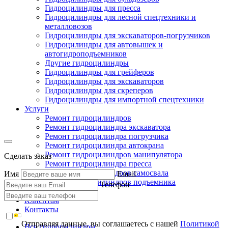
Гидроцилиндры для пресса
Гидроцилиндры для лесной спецтехники и
металловозов
Гидроцилиндры для экскаваторов-погрузчиков
Гидроцилиндры для автовышек и
автогидроподъемников
Другие гидроцилиндры
Гидроцилиндры для грейферов
Гидроцилиндры для экскаваторов
Гидроцилиндры для скреперов
Гидроцилиндры для импортной спецтехники
Услуги
Ремонт гидроцилиндров
Ремонт гидроцилиндра экскаватора
Ремонт гидроцилиндра погрузчика
Ремонт гидроцилиндра автокрана
Ремонт гидроцилиндров манипулятора
Сделать заказ
Ремонт гидроцилиндра пресса
Ремонт гидроцилиндров самосвала
Имя
Email
Ремонт гидроцилиндров подъемника
Телефон
Производство
Клиентам
Контакты
Отправляя данные, вы соглашаетесь с нашей
Политикой
Все гидроцилиндры