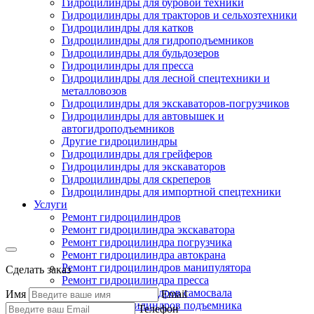
Гидроцилиндры для буровой техники
Гидроцилиндры для тракторов и сельхозтехники
Гидроцилиндры для катков
Гидроцилиндры для гидроподъемников
Гидроцилиндры для бульдозеров
Гидроцилиндры для пресса
Гидроцилиндры для лесной спецтехники и
металловозов
Гидроцилиндры для экскаваторов-погрузчиков
Гидроцилиндры для автовышек и
автогидроподъемников
Другие гидроцилиндры
Гидроцилиндры для грейферов
Гидроцилиндры для экскаваторов
Гидроцилиндры для скреперов
Гидроцилиндры для импортной спецтехники
Услуги
Ремонт гидроцилиндров
Ремонт гидроцилиндра экскаватора
Ремонт гидроцилиндра погрузчика
Ремонт гидроцилиндра автокрана
Ремонт гидроцилиндров манипулятора
Сделать заказ
Ремонт гидроцилиндра пресса
Ремонт гидроцилиндров самосвала
Имя
Email
Ремонт гидроцилиндров подъемника
Телефон