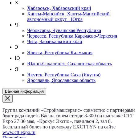
Х
Хабаровск, Хабаровский край
Ханты-Мансийск, Ханты-Мансийский
автономный округ - Югра
Ч
Чебоксары, Чувашская Республика
Черкесск, Республика Карачаево-Черкесия
Чита, Забайкальский край
Э
Элиста, Республика Калмыкия
Ю
Южно-Сахалинск, Сахалинская область
Я
Якутск, Республика Саха (Якутия)
Ярославль, Ярославская область
Важная информация
Группа компаний «Строймашсервис» совместно с партнерами
будет рада видеть Вас на своем стенде 8‑300 на выставке CTT
Expo
27‑30 мая
, «Крокус‑Экспо», павильон 2, зал 8.
Бесплатный билет по промокоду EXCTTYN на сайте
www.сtt-expo.ru
.
Подробнее