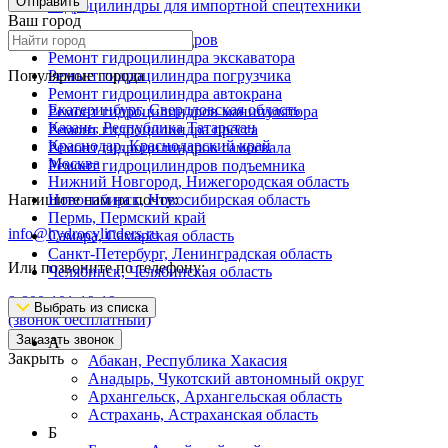
Отправить
Гидроцилиндры для импортной спецтехники
Ваш город
Ремонт гидроцилиндров
Ремонт гидроцилиндра экскаватора
Популярные города
Ремонт гидроцилиндра погрузчика
Ремонт гидроцилиндра автокрана
Екатеринбург, Свердловская область
Ремонт гидроцилиндров манипулятора
Казань, Республика Татарстан
Ремонт гидроцилиндра пресса
Краснодар, Краснодарский край
Ремонт гидроцилиндров самосвала
Москва
Ремонт гидроцилиндров подъемника
Нижний Новгород, Нижегородская область
Напишите нам на почту:
Новосибирск, Новосибирская область
Пермь, Пермский край
info@hydrocylinders.ru
Самара, Самарская область
Санкт-Петербург, Ленинградская область
Или позвоните по телефону:
Челябинск, Челябинская область
8-800-101-19-19
Выбрать из списка
(звонок бесплатный)
Заказать звонок
А
Закрыть
Абакан, Республика Хакасия
Анадырь, Чукотский автономный округ
Архангельск, Архангельская область
Астрахань, Астраханская область
Б