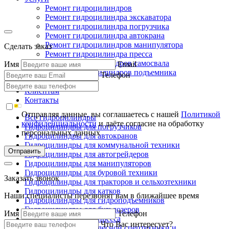
Ремонт гидроцилиндров
Ремонт гидроцилиндра экскаватора
Ремонт гидроцилиндра погрузчика
Ремонт гидроцилиндра автокрана
Ремонт гидроцилиндров манипулятора
Сделать заказ
Ремонт гидроцилиндра пресса
Ремонт гидроцилиндров самосвала
Имя
Email
Ремонт гидроцилиндров подъемника
Телефон
Производство
Клиентам
Контакты
Отправляя данные, вы соглашаетесь с нашей
Политикой
Все гидроцилиндры
конфиденциальности
и даёте согласие на обработку
Гидроцилиндры для погрузчиков
персональных данных
Гидроцилиндры для автокранов
Гидроцилиндры для коммунальной техники
Отправить
Гидроцилиндры для автогрейдеров
Гидроцилиндры для манипуляторов
Гидроцилиндры для буровой техники
Заказать звонок
Гидроцилиндры для тракторов и сельхозтехники
Гидроцилиндры для катков
Наши специалисты перезвонят вам в ближайшее время
Гидроцилиндры для гидроподъемников
Гидроцилиндры для бульдозеров
Имя
Телефон
Гидроцилиндры для пресса
Что Вас интересует?
Гидроцилиндры для лесной спецтехники и