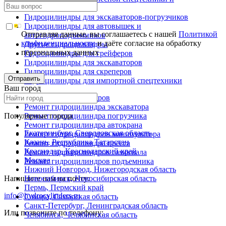
металловозов
Гидроцилиндры для экскаваторов-погрузчиков
Гидроцилиндры для автовышек и
Отправляя данные, вы соглашаетесь с нашей
Политикой
автогидроподъемников
конфиденциальности
и даёте согласие на обработку
Другие гидроцилиндры
персональных данных
Гидроцилиндры для грейферов
Гидроцилиндры для экскаваторов
Гидроцилиндры для скреперов
Отправить
Гидроцилиндры для импортной спецтехники
Ваш город
Ремонт гидроцилиндров
Ремонт гидроцилиндра экскаватора
Популярные города
Ремонт гидроцилиндра погрузчика
Ремонт гидроцилиндра автокрана
Екатеринбург, Свердловская область
Ремонт гидроцилиндров манипулятора
Казань, Республика Татарстан
Ремонт гидроцилиндра пресса
Краснодар, Краснодарский край
Ремонт гидроцилиндров самосвала
Москва
Ремонт гидроцилиндров подъемника
Нижний Новгород, Нижегородская область
Напишите нам на почту:
Новосибирск, Новосибирская область
Пермь, Пермский край
info@hydrocylinders.ru
Самара, Самарская область
Санкт-Петербург, Ленинградская область
Или позвоните по телефону:
Челябинск, Челябинская область