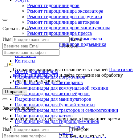
Ремонт гидроцилиндров
Ремонт гидроцилиндра экскаватора
Ремонт гидроцилиндра погрузчика
Ремонт гидроцилиндра автокрана
Ремонт гидроцилиндров манипулятора
Сделать заказ
Ремонт гидроцилиндра пресса
Ремонт гидроцилиндров самосвала
Имя
Email
Ремонт гидроцилиндров подъемника
Телефон
Производство
Клиентам
Контакты
Отправляя данные, вы соглашаетесь с нашей
Политикой
Все гидроцилиндры
конфиденциальности
и даёте согласие на обработку
Гидроцилиндры для погрузчиков
персональных данных
Гидроцилиндры для автокранов
Гидроцилиндры для коммунальной техники
Отправить
Гидроцилиндры для автогрейдеров
Гидроцилиндры для манипуляторов
Гидроцилиндры для буровой техники
Заказать звонок
Гидроцилиндры для тракторов и сельхозтехники
Гидроцилиндры для катков
Наши специалисты перезвонят вам в ближайшее время
Гидроцилиндры для гидроподъемников
Гидроцилиндры для бульдозеров
Имя
Телефон
Гидроцилиндры для пресса
Что Вас интересует?
Гидроцилиндры для лесной спецтехники и