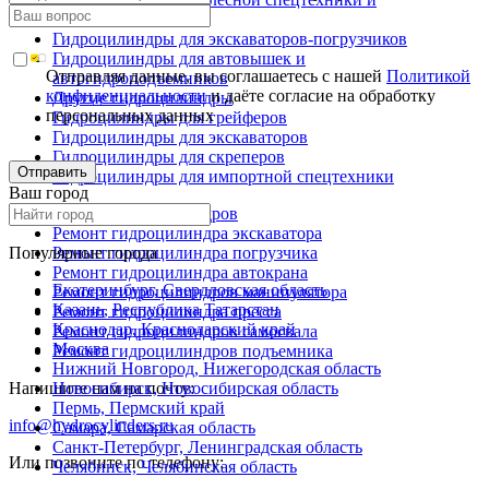
металловозов
Гидроцилиндры для экскаваторов-погрузчиков
Гидроцилиндры для автовышек и
Отправляя данные, вы соглашаетесь с нашей
Политикой
автогидроподъемников
конфиденциальности
и даёте согласие на обработку
Другие гидроцилиндры
персональных данных
Гидроцилиндры для грейферов
Гидроцилиндры для экскаваторов
Гидроцилиндры для скреперов
Отправить
Гидроцилиндры для импортной спецтехники
Ваш город
Ремонт гидроцилиндров
Ремонт гидроцилиндра экскаватора
Популярные города
Ремонт гидроцилиндра погрузчика
Ремонт гидроцилиндра автокрана
Екатеринбург, Свердловская область
Ремонт гидроцилиндров манипулятора
Казань, Республика Татарстан
Ремонт гидроцилиндра пресса
Краснодар, Краснодарский край
Ремонт гидроцилиндров самосвала
Москва
Ремонт гидроцилиндров подъемника
Нижний Новгород, Нижегородская область
Напишите нам на почту:
Новосибирск, Новосибирская область
Пермь, Пермский край
info@hydrocylinders.ru
Самара, Самарская область
Санкт-Петербург, Ленинградская область
Или позвоните по телефону:
Челябинск, Челябинская область