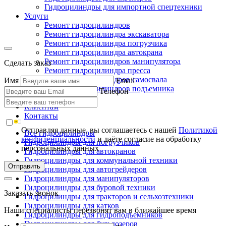
Гидроцилиндры для импортной спецтехники
Услуги
Ремонт гидроцилиндров
Ремонт гидроцилиндра экскаватора
Ремонт гидроцилиндра погрузчика
Ремонт гидроцилиндра автокрана
Ремонт гидроцилиндров манипулятора
Сделать заказ
Ремонт гидроцилиндра пресса
Ремонт гидроцилиндров самосвала
Имя
Email
Ремонт гидроцилиндров подъемника
Телефон
Производство
Клиентам
Контакты
Отправляя данные, вы соглашаетесь с нашей
Политикой
Все гидроцилиндры
конфиденциальности
и даёте согласие на обработку
Гидроцилиндры для погрузчиков
персональных данных
Гидроцилиндры для автокранов
Гидроцилиндры для коммунальной техники
Отправить
Гидроцилиндры для автогрейдеров
Гидроцилиндры для манипуляторов
Гидроцилиндры для буровой техники
Заказать звонок
Гидроцилиндры для тракторов и сельхозтехники
Гидроцилиндры для катков
Наши специалисты перезвонят вам в ближайшее время
Гидроцилиндры для гидроподъемников
Гидроцилиндры для бульдозеров