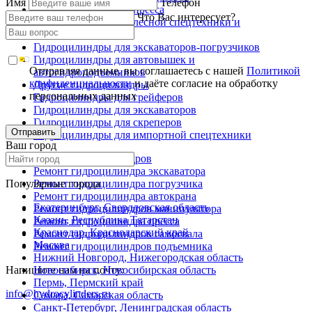
Имя
Телефон
Гидроцилиндры для пресса
Что Вас интересует?
Гидроцилиндры для лесной спецтехники и
металловозов
Гидроцилиндры для экскаваторов-погрузчиков
Гидроцилиндры для автовышек и
Отправляя данные, вы соглашаетесь с нашей
Политикой
автогидроподъемников
конфиденциальности
и даёте согласие на обработку
Другие гидроцилиндры
персональных данных
Гидроцилиндры для грейферов
Гидроцилиндры для экскаваторов
Гидроцилиндры для скреперов
Отправить
Гидроцилиндры для импортной спецтехники
Ваш город
Ремонт гидроцилиндров
Ремонт гидроцилиндра экскаватора
Популярные города
Ремонт гидроцилиндра погрузчика
Ремонт гидроцилиндра автокрана
Екатеринбург, Свердловская область
Ремонт гидроцилиндров манипулятора
Казань, Республика Татарстан
Ремонт гидроцилиндра пресса
Краснодар, Краснодарский край
Ремонт гидроцилиндров самосвала
Москва
Ремонт гидроцилиндров подъемника
Нижний Новгород, Нижегородская область
Напишите нам на почту:
Новосибирск, Новосибирская область
Пермь, Пермский край
info@hydrocylinders.ru
Самара, Самарская область
Санкт-Петербург, Ленинградская область