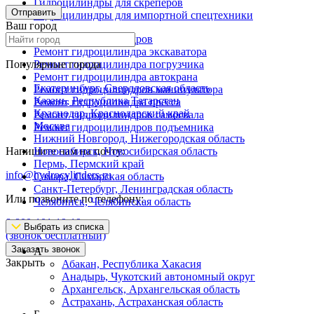
Гидроцилиндры для скреперов
Отправить
Гидроцилиндры для импортной спецтехники
Ваш город
Ремонт гидроцилиндров
Ремонт гидроцилиндра экскаватора
Популярные города
Ремонт гидроцилиндра погрузчика
Ремонт гидроцилиндра автокрана
Екатеринбург, Свердловская область
Ремонт гидроцилиндров манипулятора
Казань, Республика Татарстан
Ремонт гидроцилиндра пресса
Краснодар, Краснодарский край
Ремонт гидроцилиндров самосвала
Москва
Ремонт гидроцилиндров подъемника
Нижний Новгород, Нижегородская область
Напишите нам на почту:
Новосибирск, Новосибирская область
Пермь, Пермский край
info@hydrocylinders.ru
Самара, Самарская область
Санкт-Петербург, Ленинградская область
Или позвоните по телефону:
Челябинск, Челябинская область
8-800-101-19-19
Выбрать из списка
(звонок бесплатный)
Заказать звонок
А
Закрыть
Абакан, Республика Хакасия
Анадырь, Чукотский автономный округ
Архангельск, Архангельская область
Астрахань, Астраханская область