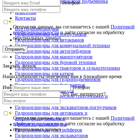
Ремонт гидроцилиндров подъемника
Телефон
Производство
Клиентам
Контакты
Отправляя данные, вы соглашаетесь с нашей
Политикой
Все гидроцилиндры
конфиденциальности
и даёте согласие на обработку
Гидроцилиндры для погрузчиков
персональных данных
Гидроцилиндры для автокранов
Гидроцилиндры для коммунальной техники
Отправить
Гидроцилиндры для автогрейдеров
Гидроцилиндры для манипуляторов
Гидроцилиндры для буровой техники
Заказать звонок
Гидроцилиндры для тракторов и сельхозтехники
Гидроцилиндры для катков
Наши специалисты перезвонят вам в ближайшее время
Гидроцилиндры для гидроподъемников
Гидроцилиндры для бульдозеров
Имя
Телефон
Гидроцилиндры для пресса
Что Вас интересует?
Гидроцилиндры для лесной спецтехники и
металловозов
Гидроцилиндры для экскаваторов-погрузчиков
Гидроцилиндры для автовышек и
Отправляя данные, вы соглашаетесь с нашей
Политикой
автогидроподъемников
конфиденциальности
и даёте согласие на обработку
Другие гидроцилиндры
персональных данных
Гидроцилиндры для грейферов
Гидроцилиндры для экскаваторов