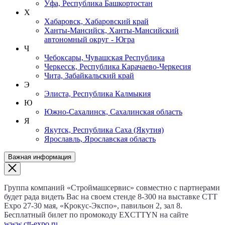
Уфа, Республика Башкортостан
Х
Хабаровск, Хабаровский край
Ханты-Мансийск, Ханты-Мансийский
автономный округ - Югра
Ч
Чебоксары, Чувашская Республика
Черкесск, Республика Карачаево-Черкесия
Чита, Забайкальский край
Э
Элиста, Республика Калмыкия
Ю
Южно-Сахалинск, Сахалинская область
Я
Якутск, Республика Саха (Якутия)
Ярославль, Ярославская область
Важная информация
Группа компаний «Строймашсервис» совместно с партнерами
будет рада видеть Вас на своем стенде 8‑300 на выставке CTT
Expo
27‑30 мая
, «Крокус‑Экспо», павильон 2, зал 8.
Бесплатный билет по промокоду EXCTTYN на сайте
www.сtt-expo.ru
.