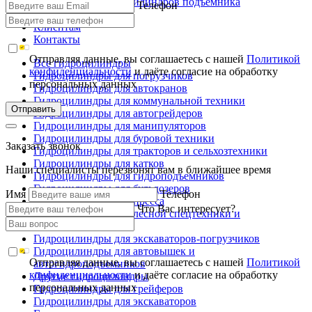
Ремонт гидроцилиндров подъемника
Телефон
Производство
Клиентам
Контакты
Отправляя данные, вы соглашаетесь с нашей
Политикой
Все гидроцилиндры
конфиденциальности
и даёте согласие на обработку
Гидроцилиндры для погрузчиков
персональных данных
Гидроцилиндры для автокранов
Гидроцилиндры для коммунальной техники
Отправить
Гидроцилиндры для автогрейдеров
Гидроцилиндры для манипуляторов
Гидроцилиндры для буровой техники
Заказать звонок
Гидроцилиндры для тракторов и сельхозтехники
Гидроцилиндры для катков
Наши специалисты перезвонят вам в ближайшее время
Гидроцилиндры для гидроподъемников
Гидроцилиндры для бульдозеров
Имя
Телефон
Гидроцилиндры для пресса
Что Вас интересует?
Гидроцилиндры для лесной спецтехники и
металловозов
Гидроцилиндры для экскаваторов-погрузчиков
Гидроцилиндры для автовышек и
Отправляя данные, вы соглашаетесь с нашей
Политикой
автогидроподъемников
конфиденциальности
и даёте согласие на обработку
Другие гидроцилиндры
персональных данных
Гидроцилиндры для грейферов
Гидроцилиндры для экскаваторов