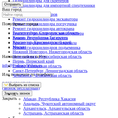
Гидроцилиндры для скреперов
Отправить
Гидроцилиндры для импортной спецтехники
Ваш город
Ремонт гидроцилиндров
Ремонт гидроцилиндра экскаватора
Популярные города
Ремонт гидроцилиндра погрузчика
Ремонт гидроцилиндра автокрана
Екатеринбург, Свердловская область
Ремонт гидроцилиндров манипулятора
Казань, Республика Татарстан
Ремонт гидроцилиндра пресса
Краснодар, Краснодарский край
Ремонт гидроцилиндров самосвала
Москва
Ремонт гидроцилиндров подъемника
Нижний Новгород, Нижегородская область
Напишите нам на почту:
Новосибирск, Новосибирская область
Пермь, Пермский край
info@hydrocylinders.ru
Самара, Самарская область
Санкт-Петербург, Ленинградская область
Или позвоните по телефону:
Челябинск, Челябинская область
8-800-101-19-19
Выбрать из списка
(звонок бесплатный)
Заказать звонок
А
Закрыть
Абакан, Республика Хакасия
Анадырь, Чукотский автономный округ
Архангельск, Архангельская область
Астрахань, Астраханская область
Б