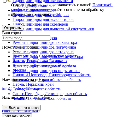
Гидроцилиндры для автовышек и
Отправляя данные, вы соглашаетесь с нашей
Политикой
автогидроподъемников
конфиденциальности
и даёте согласие на обработку
Другие гидроцилиндры
персональных данных
Гидроцилиндры для грейферов
Гидроцилиндры для экскаваторов
Гидроцилиндры для скреперов
Отправить
Гидроцилиндры для импортной спецтехники
Ваш город
Ремонт гидроцилиндров
Ремонт гидроцилиндра экскаватора
Популярные города
Ремонт гидроцилиндра погрузчика
Ремонт гидроцилиндра автокрана
Екатеринбург, Свердловская область
Ремонт гидроцилиндров манипулятора
Казань, Республика Татарстан
Ремонт гидроцилиндра пресса
Краснодар, Краснодарский край
Ремонт гидроцилиндров самосвала
Москва
Ремонт гидроцилиндров подъемника
Нижний Новгород, Нижегородская область
Напишите нам на почту:
Новосибирск, Новосибирская область
Пермь, Пермский край
info@hydrocylinders.ru
Самара, Самарская область
Санкт-Петербург, Ленинградская область
Или позвоните по телефону:
Челябинск, Челябинская область
8-800-101-19-19
Выбрать из списка
(звонок бесплатный)
Заказать звонок
А