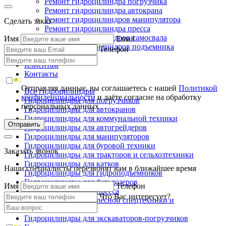
Ремонт гидроцилиндра погрузчика
Ремонт гидроцилиндра автокрана
Ремонт гидроцилиндров манипулятора
Сделать заказ
Ремонт гидроцилиндра пресса
Ремонт гидроцилиндров самосвала
Имя
Email
Ремонт гидроцилиндров подъемника
Телефон
Производство
Клиентам
Контакты
Отправляя данные, вы соглашаетесь с нашей
Политикой
Все гидроцилиндры
конфиденциальности
и даёте согласие на обработку
Гидроцилиндры для погрузчиков
персональных данных
Гидроцилиндры для автокранов
Гидроцилиндры для коммунальной техники
Отправить
Гидроцилиндры для автогрейдеров
Гидроцилиндры для манипуляторов
Гидроцилиндры для буровой техники
Заказать звонок
Гидроцилиндры для тракторов и сельхозтехники
Гидроцилиндры для катков
Наши специалисты перезвонят вам в ближайшее время
Гидроцилиндры для гидроподъемников
Гидроцилиндры для бульдозеров
Имя
Телефон
Гидроцилиндры для пресса
Что Вас интересует?
Гидроцилиндры для лесной спецтехники и
металловозов
Гидроцилиндры для экскаваторов-погрузчиков