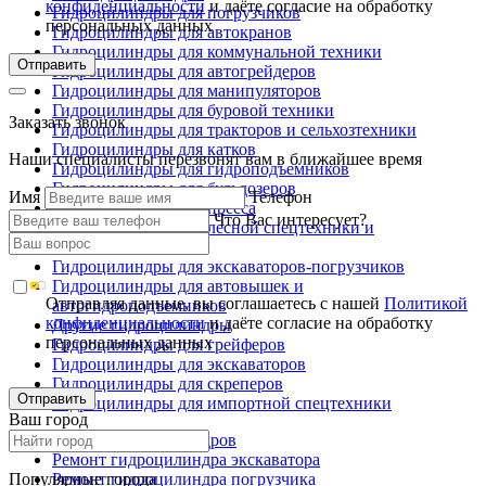
конфиденциальности
и даёте согласие на обработку
Гидроцилиндры для погрузчиков
персональных данных
Гидроцилиндры для автокранов
Гидроцилиндры для коммунальной техники
Отправить
Гидроцилиндры для автогрейдеров
Гидроцилиндры для манипуляторов
Гидроцилиндры для буровой техники
Заказать звонок
Гидроцилиндры для тракторов и сельхозтехники
Гидроцилиндры для катков
Наши специалисты перезвонят вам в ближайшее время
Гидроцилиндры для гидроподъемников
Гидроцилиндры для бульдозеров
Имя
Телефон
Гидроцилиндры для пресса
Что Вас интересует?
Гидроцилиндры для лесной спецтехники и
металловозов
Гидроцилиндры для экскаваторов-погрузчиков
Гидроцилиндры для автовышек и
Отправляя данные, вы соглашаетесь с нашей
Политикой
автогидроподъемников
конфиденциальности
и даёте согласие на обработку
Другие гидроцилиндры
персональных данных
Гидроцилиндры для грейферов
Гидроцилиндры для экскаваторов
Гидроцилиндры для скреперов
Отправить
Гидроцилиндры для импортной спецтехники
Ваш город
Ремонт гидроцилиндров
Ремонт гидроцилиндра экскаватора
Популярные города
Ремонт гидроцилиндра погрузчика