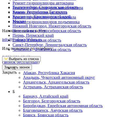
Ремонт гидроцилиндра автокрана
Екатеринбург, Свердловская область
Ремонт гидроцилиндров манипулятора
Казань, Республика Татарстан
Ремонт гидроцилиндра пресса
Краснодар, Краснодарский край
Ремонт гидроцилиндров самосвала
Москва
Ремонт гидроцилиндров подъемника
Нижний Новгород, Нижегородская область
Напишите нам на почту:
Новосибирск, Новосибирская область
Пермь, Пермский край
info@hydrocylinders.ru
Самара, Самарская область
Санкт-Петербург, Ленинградская область
Или позвоните по телефону:
Челябинск, Челябинская область
8-800-101-19-19
Выбрать из списка
(звонок бесплатный)
Заказать звонок
А
Закрыть
Абакан, Республика Хакасия
Анадырь, Чукотский автономный округ
Архангельск, Архангельская область
Астрахань, Астраханская область
Б
Барнаул, Алтайский край
Белгород, Белгородская область
Биробиджан, Еврейская автономная область
Благовещенск, Амурская область
Брянск, Брянская область