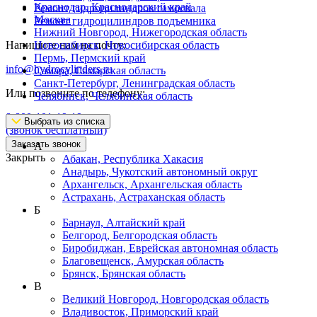
Краснодар, Краснодарский край
Ремонт гидроцилиндров самосвала
Москва
Ремонт гидроцилиндров подъемника
Нижний Новгород, Нижегородская область
Напишите нам на почту:
Новосибирск, Новосибирская область
Пермь, Пермский край
info@hydrocylinders.ru
Самара, Самарская область
Санкт-Петербург, Ленинградская область
Или позвоните по телефону:
Челябинск, Челябинская область
8-800-101-19-19
Выбрать из списка
(звонок бесплатный)
Заказать звонок
А
Закрыть
Абакан, Республика Хакасия
Анадырь, Чукотский автономный округ
Архангельск, Архангельская область
Астрахань, Астраханская область
Б
Барнаул, Алтайский край
Белгород, Белгородская область
Биробиджан, Еврейская автономная область
Благовещенск, Амурская область
Брянск, Брянская область
В
Великий Новгород, Новгородская область
Владивосток, Приморский край