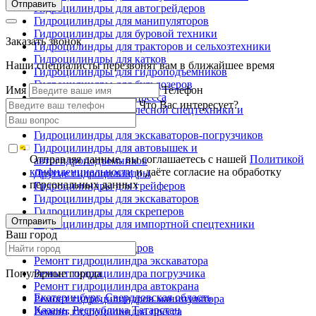
Отправить
Гидроцилиндры для автогрейдеров
Гидроцилиндры для манипуляторов
Гидроцилиндры для буровой техники
Заказать звонок
Гидроцилиндры для тракторов и сельхозтехники
Гидроцилиндры для катков
Наши специалисты перезвонят вам в ближайшее время
Гидроцилиндры для гидроподъемников
Гидроцилиндры для бульдозеров
Имя
Телефон
Гидроцилиндры для пресса
Что Вас интересует?
Гидроцилиндры для лесной спецтехники и
металловозов
Гидроцилиндры для экскаваторов-погрузчиков
Гидроцилиндры для автовышек и
Отправляя данные, вы соглашаетесь с нашей
Политикой
автогидроподъемников
конфиденциальности
и даёте согласие на обработку
Другие гидроцилиндры
персональных данных
Гидроцилиндры для грейферов
Гидроцилиндры для экскаваторов
Гидроцилиндры для скреперов
Отправить
Гидроцилиндры для импортной спецтехники
Ваш город
Ремонт гидроцилиндров
Ремонт гидроцилиндра экскаватора
Популярные города
Ремонт гидроцилиндра погрузчика
Ремонт гидроцилиндра автокрана
Екатеринбург, Свердловская область
Ремонт гидроцилиндров манипулятора
Казань, Республика Татарстан
Ремонт гидроцилиндра пресса