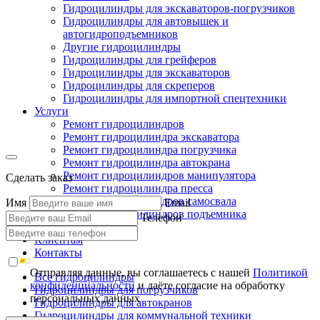
Гидроцилиндры для экскаваторов-погрузчиков
Гидроцилиндры для автовышек и
автогидроподъемников
Другие гидроцилиндры
Гидроцилиндры для грейферов
Гидроцилиндры для экскаваторов
Гидроцилиндры для скреперов
Гидроцилиндры для импортной спецтехники
Услуги
Ремонт гидроцилиндров
Ремонт гидроцилиндра экскаватора
Ремонт гидроцилиндра погрузчика
Ремонт гидроцилиндра автокрана
Ремонт гидроцилиндров манипулятора
Сделать заказ
Ремонт гидроцилиндра пресса
Ремонт гидроцилиндров самосвала
Имя
Email
Ремонт гидроцилиндров подъемника
Телефон
Производство
Клиентам
Контакты
Отправляя данные, вы соглашаетесь с нашей
Политикой
Все гидроцилиндры
конфиденциальности
и даёте согласие на обработку
Гидроцилиндры для погрузчиков
персональных данных
Гидроцилиндры для автокранов
Гидроцилиндры для коммунальной техники