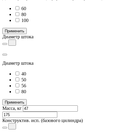
60
80
100
Применить
Диаметр штока
Диаметр штока
40
50
56
80
Применить
Масса, кг
Конструктив. исп.
(базового цилиндра)