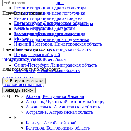
Ремонт гидроцилиндров
Ремонт гидроцилиндра экскаватора
Популярные города
Ремонт гидроцилиндра погрузчика
Ремонт гидроцилиндра автокрана
Екатеринбург, Свердловская область
Ремонт гидроцилиндров манипулятора
Казань, Республика Татарстан
Ремонт гидроцилиндра пресса
Краснодар, Краснодарский край
Ремонт гидроцилиндров самосвала
Москва
Ремонт гидроцилиндров подъемника
Нижний Новгород, Нижегородская область
Напишите нам на почту:
Новосибирск, Новосибирская область
Пермь, Пермский край
info@hydrocylinders.ru
Самара, Самарская область
Санкт-Петербург, Ленинградская область
Или позвоните по телефону:
Челябинск, Челябинская область
8-800-101-19-19
Выбрать из списка
(звонок бесплатный)
Заказать звонок
А
Закрыть
Абакан, Республика Хакасия
Анадырь, Чукотский автономный округ
Архангельск, Архангельская область
Астрахань, Астраханская область
Б
Барнаул, Алтайский край
Белгород, Белгородская область