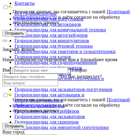
Контакты
Отправляя данные, вы соглашаетесь с нашей
Политикой
Все гидроцилиндры
конфиденциальности
и даёте согласие на обработку
Гидроцилиндры для погрузчиков
персональных данных
Гидроцилиндры для автокранов
Гидроцилиндры для коммунальной техники
Отправить
Гидроцилиндры для автогрейдеров
Гидроцилиндры для манипуляторов
Гидроцилиндры для буровой техники
Заказать звонок
Гидроцилиндры для тракторов и сельхозтехники
Гидроцилиндры для катков
Наши специалисты перезвонят вам в ближайшее время
Гидроцилиндры для гидроподъемников
Гидроцилиндры для бульдозеров
Имя
Телефон
Гидроцилиндры для пресса
Что Вас интересует?
Гидроцилиндры для лесной спецтехники и
металловозов
Гидроцилиндры для экскаваторов-погрузчиков
Гидроцилиндры для автовышек и
Отправляя данные, вы соглашаетесь с нашей
Политикой
автогидроподъемников
конфиденциальности
и даёте согласие на обработку
Другие гидроцилиндры
персональных данных
Гидроцилиндры для грейферов
Гидроцилиндры для экскаваторов
Гидроцилиндры для скреперов
Отправить
Гидроцилиндры для импортной спецтехники
Ваш город